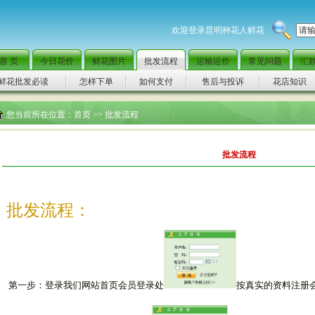
欢迎登录昆明种花人鲜花批发网，全国
首 页
今日花价
鲜花图片
批发流程
运输运价
常见问题
汇
鲜花批发必读
怎样下单
如何支付
售后与投诉
花店知识
您当前所在位置：
首页
>> 批发流程
批发流程
批发流程：
第一步：登录我们网站首页会员登录处
按真实的资料注册