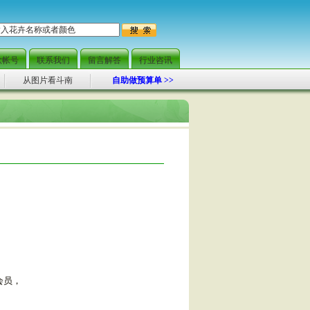
范围快捷配送，当日可达
款帐号
联系我们
留言解答
行业咨讯
从图片看斗南
自助做预算单 >>
会员，