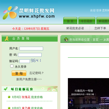
欢迎登录昆明种花
首 页
今日花价
鲜花图
鲜花批发必读
怎样下单
今天是：126年8月7日 星期五
您当前所在位置：
首页
>> 从
用户名:
密 码:
验证码:
永久登录
忘记密码？
新用户免费注册>>>
8月8日
玫瑰花
批发价格
8月8日
康乃馨
批发价格