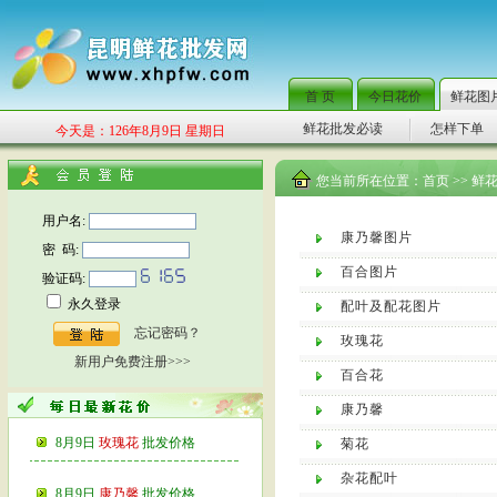
首 页
今日花价
鲜花图
鲜花批发必读
怎样下单
今天是：126年8月9日 星期日
您当前所在位置：
首页
>> 鲜
用户名:
康乃馨图片
密 码:
百合图片
验证码:
永久登录
配叶及配花图片
忘记密码？
玫瑰花
新用户免费注册>>>
百合花
康乃馨
8月9日
玫瑰花
批发价格
菊花
杂花配叶
8月9日
康乃馨
批发价格