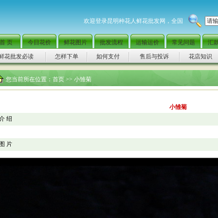
欢迎登录昆明种花人鲜花批发网，全国范围快捷配送，当日
首 页
今日花价
鲜花图片
批发流程
运输运价
常见问题
汇
鲜花批发必读
怎样下单
如何支付
售后与投诉
花店知识
您当前所在位置：
首页
>> 小雏菊
小雏菊
介 绍
图 片