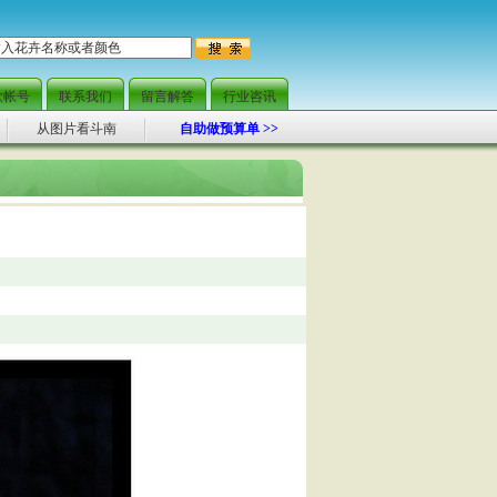
可达
款帐号
联系我们
留言解答
行业咨讯
从图片看斗南
自助做预算单 >>