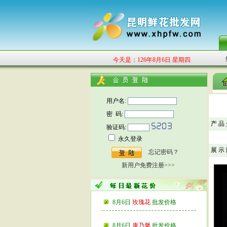
今天是：126年8月6日 星期四
用户名:
密 码:
产 品 
验证码:
永久登录
展 示 
忘记密码？
新用户免费注册>>>
8月6日
玫瑰花
批发价格
8月6日
康乃馨
批发价格