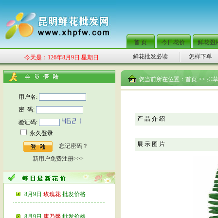
首 页
今日花价
鲜花图
鲜花批发必读
怎样下单
今天是：126年8月9日 星期日
您当前所在位置：
首页
>> 排
用户名:
密 码:
产 品 介 绍
验证码:
永久登录
展 示 图 片
忘记密码？
新用户免费注册>>>
8月9日
玫瑰花
批发价格
8月9日
康乃馨
批发价格