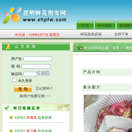
首 页
今日花价
鲜花图
鲜花批发必读
怎样下单
今天是：126年8月7日 星期五
您当前所在位置：
首页
>> 诱
用户名:
密 码:
产 品 介 绍
验证码:
永久登录
展 示 图 片
忘记密码？
新用户免费注册>>>
8月8日
玫瑰花
批发价格
8月8日
康乃馨
批发价格