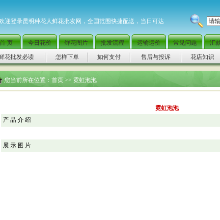
欢迎登录昆明种花人鲜花批发网，全国范围快捷配送，当日可达
首 页
今日花价
鲜花图片
批发流程
运输运价
常见问题
汇
鲜花批发必读
怎样下单
如何支付
售后与投诉
花店知识
您当前所在位置：
首页
>> 霓虹泡泡
霓虹泡泡
产 品 介 绍
展 示 图 片