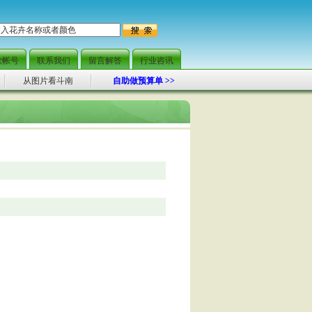
款帐号
联系我们
留言解答
行业咨讯
从图片看斗南
自助做预算单 >>