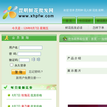
欢迎登录昆明种花人鲜花批发网，
首 页
今日花价
鲜花图
鲜花批发必读
怎样下单
今天是：126年8月7日 星期五
您当前所在位置：
首页
>> 拉
用户名:
密 码:
产 品 介 绍
验证码:
永久登录
展 示 图 片
忘记密码？
新用户免费注册>>>
8月7日
玫瑰花
批发价格
8月7日
康乃馨
批发价格