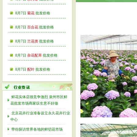
8月7日
菊花
批发价格
8月7日
百合花
批发价格
8月7日
兰花类
批发价格
8月7日
杂花配草
批发价格
8月7日
配叶
批发价格
鲜花实体店很竞争激烈 泉州市区鲜
花批发市场商家叹生意不好做
北京花卉行业准备设立永久花卉行业
中心
带你探访世界各地的鲜切花市场