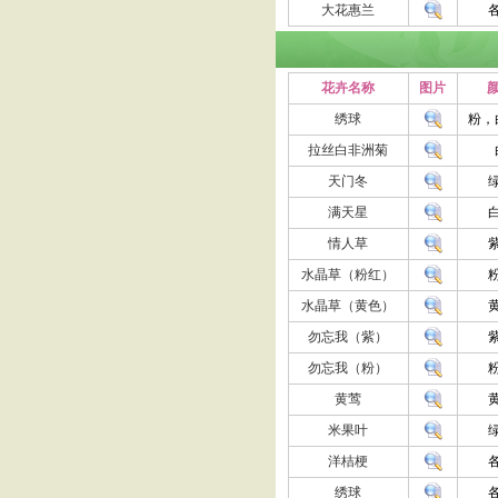
大花惠兰
花卉名称
图片
颜
绣球
粉，
拉丝白非洲菊
天门冬
满天星
情人草
水晶草（粉红）
水晶草（黄色）
勿忘我（紫）
勿忘我（粉）
黄莺
米果叶
洋桔梗
绣球