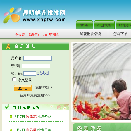
首 页
今日花价
鲜花图
鲜花批发必读
怎样下单
今天是：126年8月7日 星期五
用户名:
密 码:
验证码:
永久登录
忘记密码？
新用户免费注册>>>
8月7日
玫瑰花
批发价格
8月7日
康乃馨
批发价格