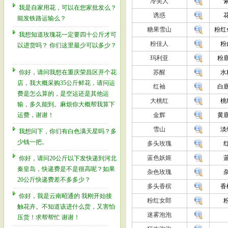
冷美人
我是自家用花，可以在您家批发么？
诱惑
能发铁路运输么？
糖果雪山
粉红
我想知道玫瑰花一定要四十公斤才可
粉佳人
粉
以进货吗？ 你们这里最少可以多少？
玛利亚
粉
你好，请问我想在重庆荣昌区开个花
苏醒
水
店，我大概采购35公斤鲜花，请问运
红袖
白
费是怎么算的，是空运还是其他运
大桃红
桃
输，多久能到。麻烦你大概帮我算下
运费，谢谢！
金辉
黄
雪山
淡
我想问下，你们有白色满天星吗？多
少钱一把。
多头玫瑰
蓝色妖姬
你好，请问20公斤以下发快递到河北
秦皇岛，快递费是不是很高呢？如果
杂色玫瑰
20公斤快递费差不多多少？
多头香槟
香
你好，我是云南昭通的 我刚开始接
粉红女郎
触花卉。不知道该进什么货，又害怕
迷雾泡泡
压货！求帮帮忙 谢谢！