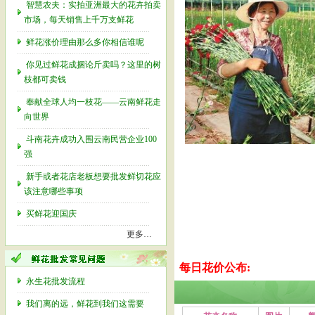
智慧农夫：实拍亚洲最大的花卉拍卖
市场，每天销售上千万支鲜花
鲜花涨价理由那么多你相信谁呢
你见过鲜花成捆论斤卖吗？这里的树
枝都可卖钱
奉献全球人均一枝花——云南鲜花走
向世界
斗南花卉成功入围云南民营企业100
强
新手或者花店老板想要批发鲜切花应
该注意哪些事项
买鲜花迎国庆
更多…
每日花价公布:
永生花批发流程
我们离的远，鲜花到我们这需要