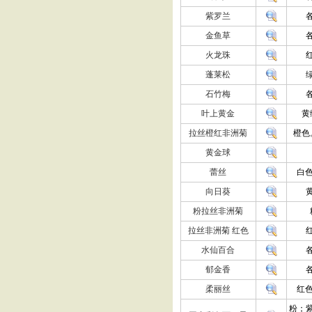
紫罗兰
金鱼草
火龙珠
蓬莱松
石竹梅
叶上黄金
黄
拉丝橙红非洲菊
橙色
黄金球
蕾丝
白色
向日葵
粉拉丝非洲菊
拉丝非洲菊 红色
水仙百合
郁金香
柔丽丝
红色
粉；