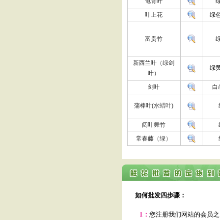
龟背叶
叶上花
绿
富贵竹
新西兰叶（绿剑
绿
叶）
剑叶
白
蒲棒叶(水蜡叶)
阔叶舞竹
常春藤（绿）
如何批发四步骤：
1：
您注册我们网站的会员之