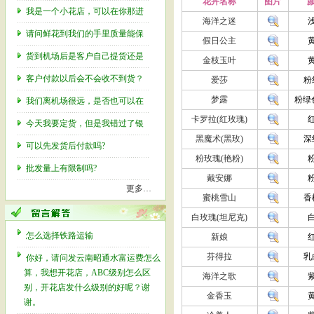
花卉名称
图片
颜
我是一个小花店，可以在你那进
海洋之迷
请问鲜花到我们的手里质量能保
假日公主
货到机场后是客户自己提货还是
金枝玉叶
客户付款以后会不会收不到货？
爱莎
粉
梦露
粉绿
我们离机场很远，是否也可以在
卡罗拉(红玫瑰)
今天我要定货，但是我错过了银
黑魔术(黑玫)
深
可以先发货后付款吗?
粉玫瑰(艳粉)
批发量上有限制吗?
戴安娜
更多…
蜜桃雪山
香
白玫瑰(坦尼克)
怎么选择铁路运输
新娘
芬得拉
乳
你好，请问发云南昭通水富运费怎么
算，我想开花店，ABC级别怎么区
海洋之歌
别，开花店发什么级别的好呢？谢
金香玉
谢。