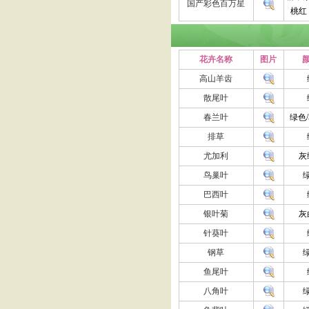
国产彩色百万星
桃红
花卉名称
图片
颜
高山羊齿
散尾叶
春兰叶
绿色
排草
尤加利
灰
鸟巢叶
巴西叶
银叶菊
灰
针葵叶
钢草
鱼尾叶
八角叶