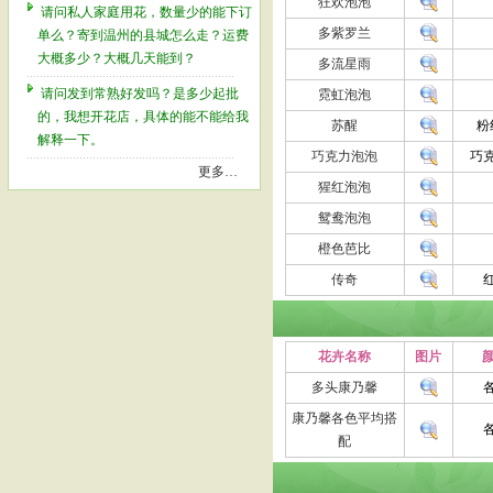
狂欢泡泡
请问私人家庭用花，数量少的能下订
多紫罗兰
单么？寄到温州的县城怎么走？运费
大概多少？大概几天能到？
多流星雨
请问发到常熟好发吗？是多少起批
霓虹泡泡
的，我想开花店，具体的能不能给我
苏醒
粉
解释一下。
巧克力泡泡
巧
更多…
猩红泡泡
鸳鸯泡泡
橙色芭比
传奇
花卉名称
图片
颜
多头康乃馨
康乃馨各色平均搭
配